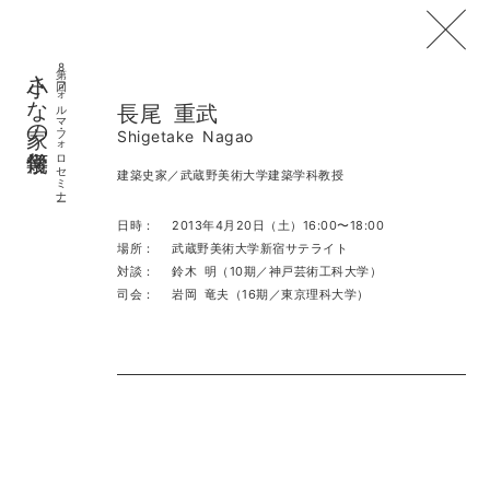
小さな家の幾何学
第8回フォルマ・フォロセミナー
長尾 重武
Shigetake Nagao
建築史家／武蔵野美術大学建築学科教授
日時：
2013年4月20日（土）16:00〜18:00
場所：
武蔵野美術大学新宿サテライト
対談：
鈴木 明（10期／神戸芸術工科大学）
司会：
岩岡 竜夫（16期／東京理科大学）