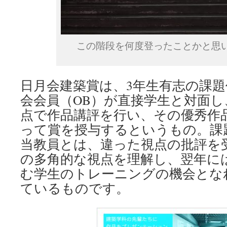
この階段を何度登ったことかと思
日月会建築賞は、3年生有志の課
会会員（OB）が直接学生と対面
点で作品講評を行い、その優秀作
って賞を授与するというもの。課
当教員とは、違った視点の批評を
の多角的な視点を理解し、翌年に
む学生のトレーニングの機会とな
ているものです。