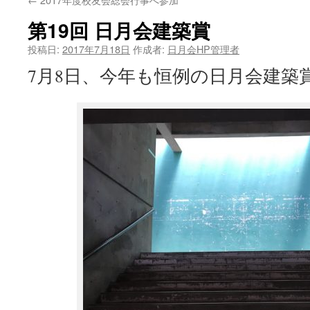
ン
第19回 日月会建築賞
ツ
投稿日:
2017年7月18日
作成者:
日月会HP管理者
へ
7月8日、今年も恒例の日月会建築
ス
キ
ッ
プ