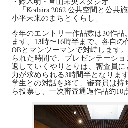
・鈴木明・常山未央スタジオ
「Kodaira 2062 公共空間と
小平未来のまちとくらし」
今年のエントリー作品数は30作品
まず、13時〜16時半まで、各自
OBとマンツーマンで対峙します
られた時間で、プレゼンテーショ
返していくやりとりは、審査員に
力が求められる3時間半となりま
学生との対話を経て、審査員は持
ら投票し、一次審査通過作品約10