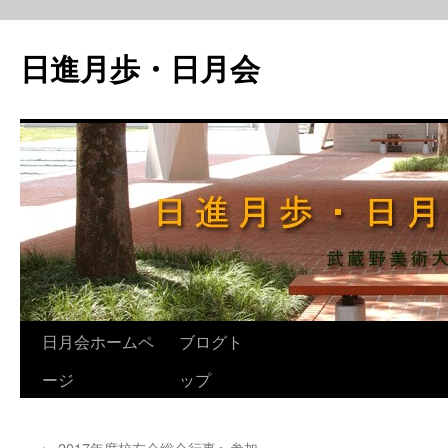
日進月歩・日月会
日月会ホームペ
ブログト
コ
ージ
ップ
ン
テ
←
2017年度校友会総会行事へ参加