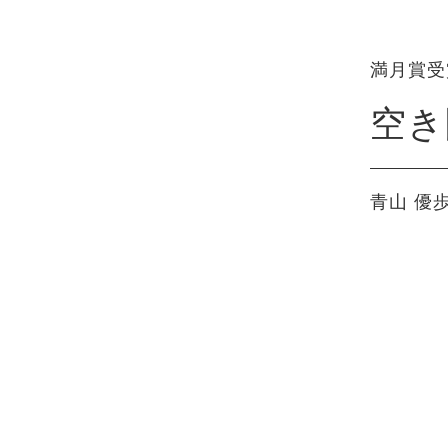
満月賞受
空き
青山 優