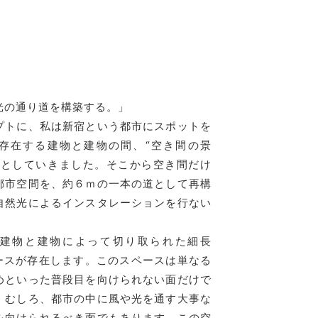
光の通り道を構築する。」
プトに、私は新宿という都市にスポットを
存在する建物と建物の間、“空き間の景
おとしていきました。そこから空き間だけ
都市空間を、約６ｍの一本の道として再構
自然光によるインスタレーションを行ない
建物と建物によって切り取られた細長
ペースが存在します。このスペースは単なる
めといった普段目を向けられない面だけで
。むしろ、都市の中に風や光を通す大事な
を向けられるべき面でもあります。この空