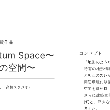
賞作品
atum Space〜
コンセプト
「地形のよう
の空間〜
特有の地形情
と相互のズレ
周辺環境に馴
也
（高橋スタジオ）
空間を併せ持
さらに建築空
げ)と、巨大
考えた。