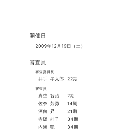
開催日
2009年12月19日（土）
審査員
審査委員長
井手 孝太郎
22期
審査員
真壁 智治
2期
佐奈 芳勇
14期
酒向 昇
21期
寺阪 桂子
34期
内海 聡
34期