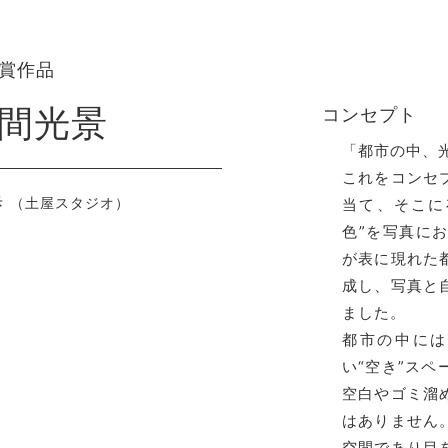
賞作品
間光景
コンセプト
「都市の中、
これをコンセ
歩
（土屋スタジオ）
当て、そこに
色”を写真に
が表に現れた
成し、写真と
ました。
都市の中には
い“空き”ス
空白やゴミ溜
はありません
空間であり目