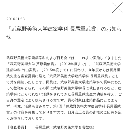
2016.11.23
「武蔵野美術大学建築学科 長尾重武賞」のお知ら
せ
武蔵野美術大学建築学科および日月会では、これまで実施してきました
「武蔵野美術大学 芦原義信賞」（2013年度まで）、「武蔵野美術大学
建築学科 竹山実賞」（2015年度まで）に替わり、今年度からは長尾重
武先生を審査委員に迎え「武蔵野美術大学建築学科 長尾重武賞」とし
て賞を継続いたします。同賞は、武蔵野美術大学建築学科で長年にわた
って教鞭をとられ、その間に武蔵野美術大学学長に就任されるなど、建
築学科にとらわれない活動をされてきた長尾重武先生の功績を称え、ご
自身の選定により授与される賞です。賞の対象は建築作品にとどまら
ず、研究、活動も含みます。第1回「武蔵野美術大学建築学科 長尾重武
賞」の作品を募集しておりますので、日月会正会員の皆様のご応募を広
くお待ちしております。
【審査委員】 長尾重武（武蔵野美術大学名誉教授）