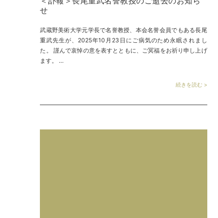
＜訃報＞長尾重武名誉教授のご逝去のお知ら
せ
武蔵野美術大学元学長で名誉教授、本会名誉会員でもある長尾
重武先生が、2025年10月23日にご病気のため永眠されまし
た。 謹んで哀悼の意を表すとともに、ご冥福をお祈り申し上げ
ます。 …
続きを読む >