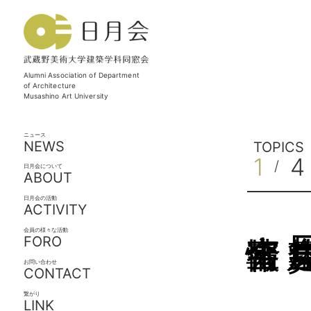
Alumni Association of Department
of Architecture
Musashino Art University
ニュース
NEWS
TOPICS
1
4
/
日月会について
ABOUT
日月会の活動
ACTIVITY
審査会情報
日月会
会員の様々な活動
FORO
お問い合わせ
CONTACT
繋がり
LINK