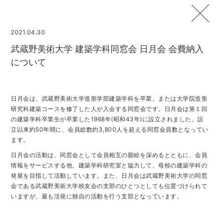
2021.04.30
武蔵野美術⼤学 建築学科同窓会 ⽇⽉会 会費納⼊
について
日月会は、武蔵野美術⼤学造形学部建築学科を卒業、または⼤学院造形
研究科建築コースを修了した⼈が⼊会する同窓会です。日月会は第１回
の建築学科卒業⽣が卒業した1968年(昭和43年)に設⽴されました。設
⽴以来約50年間に、会員総数約3,800⼈を超える同窓会員数となってい
ます。
日月会の活動は、同窓会として会員相互の親睦を深めるとともに、会員
情報をサービスする他、建築学科研究室と協⼒して、⺟校の建築学科の
発展を⽬指して活動しています。また、日月会は武蔵野美術⼤学の同窓
会である武蔵野美術⼤学校友会の⽀部のひとつとしても位置づけられて
いますが、最も活発に独⾃の活動を⾏う⽀部となっています。