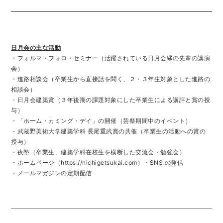
⽇⽉会の主な活動
・フォルマ・フォロ・セミナー（活躍されている⽇⽉会縁の先輩の講演
会）
・進路相談会（卒業⽣から直接話を聞く、２・３年⽣対象とした進路の
相談会）
・⽇⽉会建築賞（３年後期の課題対象にした卒業⽣による講評と賞の授
与）
・「ホーム・カミング・デイ」の開催（芸祭期間中のイベント）
・武蔵野美術⼤学建築学科 ⻑尾重武賞の共催（卒業⽣の活動への賞の
授与）
・夜塾（卒業⽣、建築学科在校⽣を横断した交流会・勉強会）
・ホームページ（https://nichigetsukai.com）・SNS の発信
・メールマガジンの定期配信