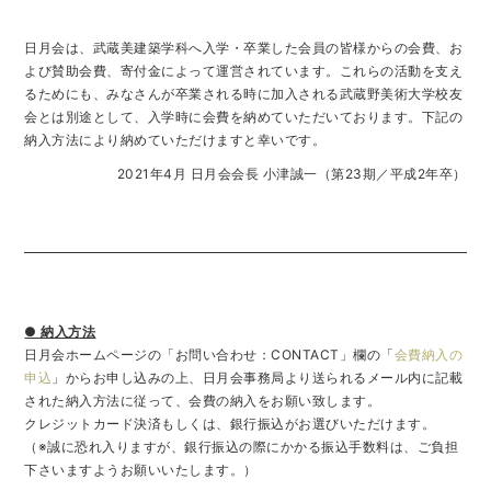
⽇⽉会は、武蔵美建築学科へ⼊学・卒業した会員の皆様からの会費、お
よび賛助会費、寄付⾦によって運営されています。これらの活動を⽀え
るためにも、みなさんが卒業される時に加⼊される武蔵野美術⼤学校友
会とは別途として、⼊学時に会費を納めていただいております。下記の
納入⽅法により納めていただけますと幸いです。
2021年4⽉ ⽇⽉会会⻑ ⼩津誠⼀（第23期／平成2年卒）
● 納入⽅法
⽇⽉会ホームページの「お問い合わせ：CONTACT」欄の「
会費納⼊の
申込
」からお申し込みの上、日月会事務局より送られるメール内に記載
された納入方法に従って、会費の納入をお願い致します。
クレジットカード決済もしくは、銀行振込がお選びいただけます。
（※誠に恐れ入りますが、銀行振込の際にかかる振込手数料は、ご負担
下さいますようお願いいたします。）