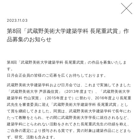
2023.11.03
第8回「武蔵野美術大学建築学科 長尾重武賞」作
品募集のお知らせ
第8回「武蔵野美術大学建築学科 長尾重武賞」の作品を募集いたしま
す。
日月会正会員の皆様のご応募を広くお待ちしております。
武蔵野美術大学建築学科および日月会では、これまで実施してきました
「武蔵野美術大学 芦原義信賞」（2013年度まで）、「武蔵野美術大学
建築学科 竹山実賞」（2015年度まで）に替わり、2016年度より長尾重
武先生を審査委員に迎え「武蔵野美術大学建築学科 長尾重武賞」とし
て賞を継続してきました。同賞は、武蔵野美術大学建築学科で長年にわ
たって教鞭をとられ、その間に武蔵野美術大学学長に就任されるなど、
建築学科にとらわれない活動をされてきた長尾重武先生の功績を称え、
ご自身の選定により授与される賞です。賞の対象は建築作品にとどまら
ず、研究、活動も含みます。