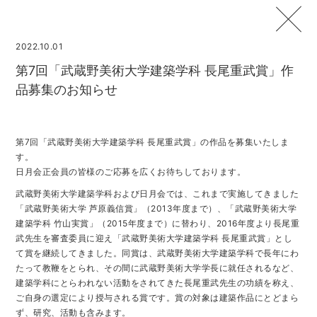
2022.10.01
第7回「武蔵野美術大学建築学科 長尾重武賞」作
品募集のお知らせ
第7回「武蔵野美術大学建築学科 長尾重武賞」の作品を募集いたしま
す。
日月会正会員の皆様のご応募を広くお待ちしております。
武蔵野美術大学建築学科および日月会では、これまで実施してきました
「武蔵野美術大学 芦原義信賞」（2013年度まで）、「武蔵野美術大学
建築学科 竹山実賞」（2015年度まで）に替わり、2016年度より長尾重
武先生を審査委員に迎え「武蔵野美術大学建築学科 長尾重武賞」とし
て賞を継続してきました。同賞は、武蔵野美術大学建築学科で長年にわ
たって教鞭をとられ、その間に武蔵野美術大学学長に就任されるなど、
建築学科にとらわれない活動をされてきた長尾重武先生の功績を称え、
ご自身の選定により授与される賞です。賞の対象は建築作品にとどまら
ず、研究、活動も含みます。